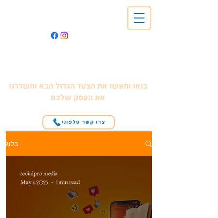
SocialPro
Digital Marketing
באקה אל גרבייה
Follow Your Dreams
בואו ותעשו את הצעד הגדול הבא ותשדרגו
את העסק שלכם
צרו קשר טלפוני
בלוג
socialpro-media
May 4, 2025
1 min read