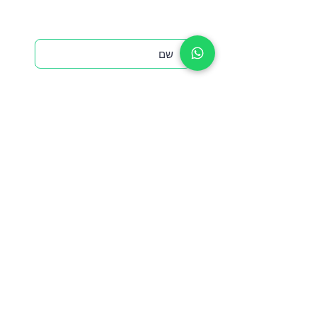
מלאו את הפרטים שלכם,ונציג
שלנו יחזור אליכם בהקדם
שלח בקשה
תפריט
יצירת קשר
דף הבית
טלפון-
0508615792